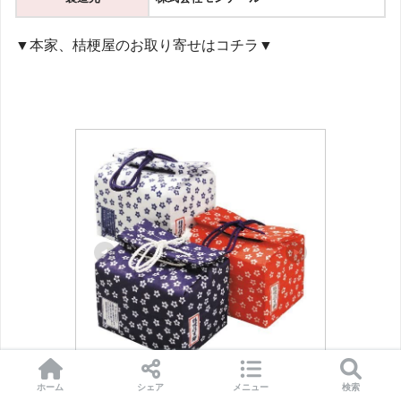
▼本家、桔梗屋のお取り寄せはコチラ▼
桔梗屋
ホーム
シェア
メニュー
検索
桔梗信玄餅　8個布入