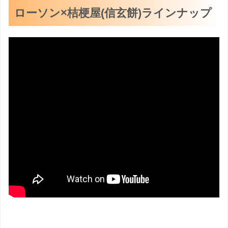
ローソン×桔梗屋(信玄餅)ラインナップ