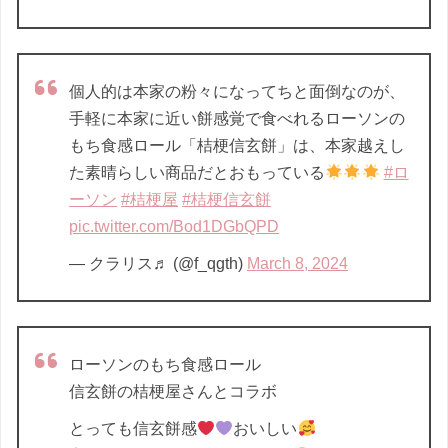
個人的は本家の粉々になってちと面倒なのが、
手軽に本家に近い餅感覚で食べれるローソンの
もち食感ロール「桔梗信玄餅」は、本家越えし
た素晴らしい商品だとおもっている
#ロ
ーソン
#桔梗屋
#桔梗信玄餅
pic.twitter.com/Bod1DGbQPD
— クラリス♬ (@f_qgth)
March 8, 2024
ローソンのもち食感ロール
信玄餅の桔梗屋さんとコラボ
とっても信玄餅感
おいしい