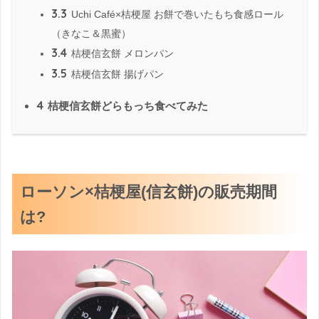
3.3
Uchi Café×桔梗屋 お餅で巻いたもち食感ロール
（きなこ＆黒蜜）
3.4
桔梗信玄餅 メロンパン
3.5
桔梗信玄餅 揚げパン
4
桔梗信玄餅どらもっち食べてみた
ローソン×桔梗屋(信玄餅)の販売期間
は?