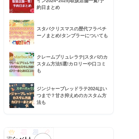
イン2024ｰ2025)取扱店舗一覧!予
約日まとめ
スタバクリスマスの歴代フラペチ
ーノまとめ!タンブラーについても
クレームブリュレラテ|スタバのカ
スタム方法5選!カロリーや口コミ
も
ジンジャーブレッドラテ2024はい
つまで？甘さ抑えめのカスタム方
法も