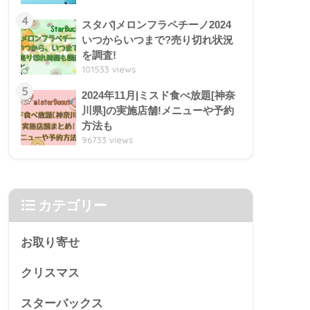
4
スタバ|メロンフラペチーノ2024
いつからいつまで?売り切れ状況
を調査!
101533 views
5
2024年11月|ミスド食べ放題[神奈
川県]の実施店舗!メニューや予約
方法も
96733 views
カテゴリー
お取り寄せ
クリスマス
スターバックス