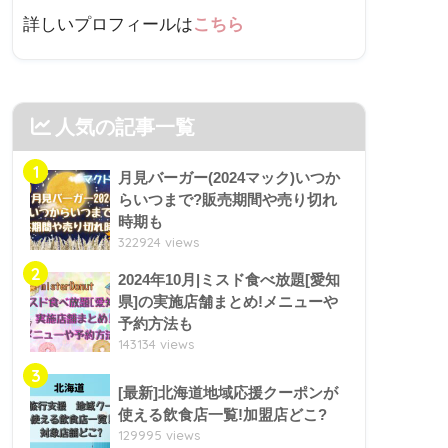
詳しいプロフィールは
こちら
人気の記事一覧
1
月見バーガー(2024マック)いつか
らいつまで?販売期間や売り切れ
時期も
322924 views
2
2024年10月|ミスド食べ放題[愛知
県]の実施店舗まとめ!メニューや
予約方法も
143134 views
3
[最新]北海道地域応援クーポンが
使える飲食店一覧!加盟店どこ?
129995 views