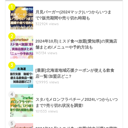
1
月見バーガー(2024マック)いつからいつま
で?販売期間や売り切れ時期も
322924 views
2
2024年10月|ミスド食べ放題[愛知県]の実施店
舗まとめ!メニューや予約方法も
143134 views
3
[最新]北海道地域応援クーポンが使える飲食
店一覧!加盟店どこ?
129995 views
4
スタバ|メロンフラペチーノ2024いつからいつ
まで?売り切れ状況を調査!
101533 views
5