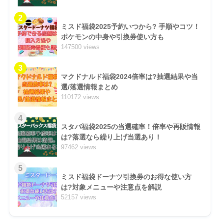
2
ミスド福袋2025予約いつから? 手順やコツ！
ポケモンの中身や引換券使い方も
147500 views
3
マクドナルド福袋2024倍率は?抽選結果や当
選/落選情報まとめ
110172 views
4
スタバ福袋2025の当選確率！倍率や再販情報
は?落選なら繰り上げ当選あり！
97462 views
5
ミスド福袋ドーナツ引換券のお得な使い方
は?対象メニューや注意点を解説
52157 views