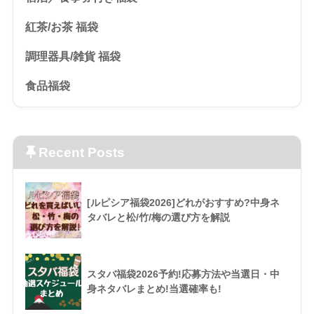
紅茶/お茶 福袋
調理器具/雑貨 福袋
食品福袋
Recent Posts
[ルピシア福袋2026]どれがおすすめ?中身ネ
タバレと松/竹/梅の選び方を解説
スタバ福袋2026予約!応募方法や当選日・中
身ネタバレまとめ!当選確率も!