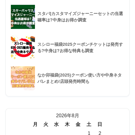
スタバ|カスタマイズジャーニーセットの当選
確率は?中身はお得か調査
スシロー福袋2025クーポンチケットは発売す
る?中身は?お得な特典も調査
なか卯福袋(2025)クーポン使い方や中身ネタ
バレまとめ!店頭発売時間も
2026年8月
月
火
水
木
金
土
日
1
2