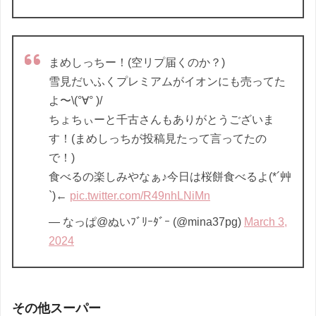
まめしっちー！(空リプ届くのか？)
雪見だいふくプレミアムがイオンにも売ってた
よ〜\(°∀° )/
ちょちぃーと千古さんもありがとうございま
す！(まめしっちが投稿見たって言ってたの
で！)
食べるの楽しみやなぁ♪今日は桜餅食べるよ(*´艸
`)←
pic.twitter.com/R49nhLNiMn
— なっぱ@ぬいﾌﾞﾘｰﾀﾞｰ (@mina37pg)
March 3,
2024
その他スーパー