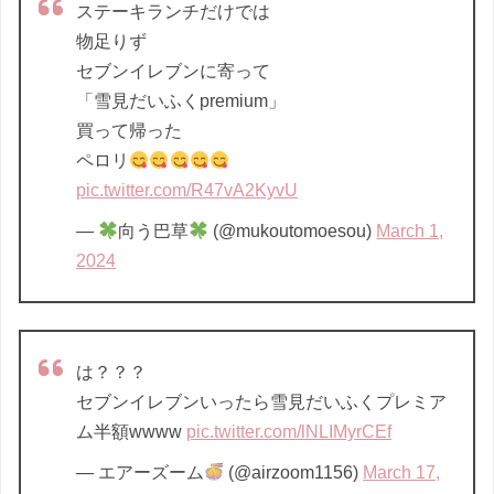
ステーキランチだけでは
物足りず
セブンイレブンに寄って
「雪見だいふくpremium」
買って帰った
ペロリ
pic.twitter.com/R47vA2KyvU
—
向う巴草
(@mukoutomoesou)
March 1,
2024
は？？？
セブンイレブンいったら雪見だいふくプレミア
ム半額wwww
pic.twitter.com/lNLIMyrCEf
— エアーズーム
(@airzoom1156)
March 17,