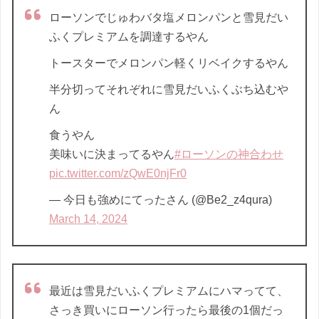
ローソンでじゅわバタ塩メロンパンと雪見だい
ふくプレミアムを調達するやん
トースターでメロンパン軽くリベイクするやん
半分切ってそれぞれに雪見だいふくぶち込むや
ん
食うやん
美味いに決まってるやん
#ローソンの神合わせ
pic.twitter.com/zQwE0njFr0
— 今日も強めにてったさん (@Be2_z4qura)
March 14, 2024
最近は雪見だいふくプレミアムにハマってて、
さっき買いにローソン行ったら最後の1個だっ