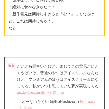
・絶対に食べなきゃだー！
・新作雪見は期待しすぎると「む？」ってなるけ
ど、これは期待しちゃう。
など
だいぶ時間空いたけど、まじでこの雪見だいふ
くやばいぞ。普通のやつはアイスミルクなんだ
けど、プレミアムのほうはアイスクリームにな
ってる。私がいつも思っていた夢が実現してる!!
pic.twitter.com/8nH7dXfque
— どーなつとくい (@BbHoshizora)
February
13, 2024