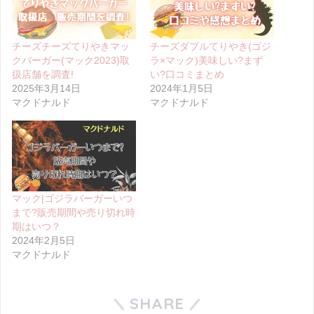
チーズチーズてりやきマッ
チーズダブルてりやき(ゴジ
クバーガー(マック2023)取
ラ×マック)美味しい?まず
扱店舗を調査!
い?口コミまとめ
2025年3月14日
2024年1月5日
マクドナルド
マクドナルド
マック|ゴジラバーガーいつ
まで?販売期間や売り切れ時
期はいつ？
2024年2月5日
マクドナルド
SHARE