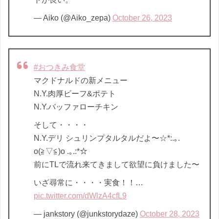
— Aiko (@Aiko_zepa)
October 26, 2023
#おつきみ食堂
マクドナルドの新メニュー
N.Y.肉厚ビーフ&ポテト
N.Y.バッファローチキン
そして・・・・
N.Y.デリ シュリンプタルタルだよ〜☆*:.｡.
o(≧▽≦)o .｡.:*☆
前にTLで流れ来てきまして欲望に負けました〜
いざ尋常に・・・・実食！！…
pic.twitter.com/dWlzA4cfL9
— jankstory (@junkstorydaze)
October 28, 2023