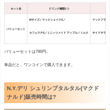
セット名
ドリンク種類1つ
Mサイズ／マックシェイクS／
マックフライ
バリューセット
カフェラテS／ミニッツメイド アップル／ミルク
サイドサラダ
バリューセットは790円。
単品だと、ワンコインで購入できます。
N.Y.デリ シュリンプタルタル(マクド
ナルド)販売時間は?