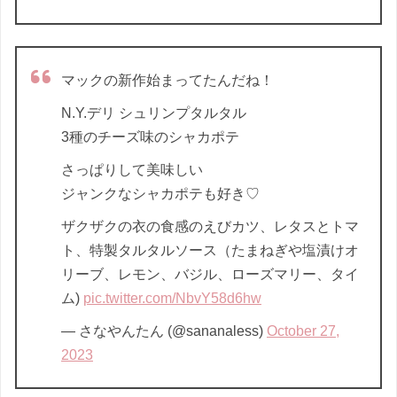
マックの新作始まってたんだね！
N.Y.デリ シュリンプタルタル
3種のチーズ味のシャカポテ
さっぱりして美味しい
ジャンクなシャカポテも好き♡
ザクザクの衣の食感のえびカツ、レタスとトマ
ト、特製タルタルソース（たまねぎや塩漬けオ
リーブ、レモン、バジル、ローズマリー、タイ
ム)
pic.twitter.com/NbvY58d6hw
— さなやんたん (@sananaless)
October 27,
2023