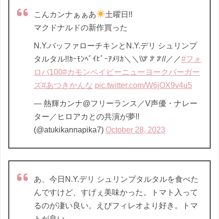
こんカンナぁぁあ
土曜日!!
マクドナルドの新作買った
N.Y.バッファローチキンとN.Y.デリ シュリンプ
タルタル!!ｶｰﾓﾝﾍﾞｲﾋﾞｰｱﾒﾘｶ＼＼\\ꐕ ꐕ ꐕ//／／
#フォ
ロバ100
#カモンベイビーニューヨークバーガー
ズ
#あつきかんな
pic.twitter.com/W6jOX9v4u5
— 熱輝カンナ@フリーランス／V声優・ナレー
ター／ヒロアカとの共演が夢!!
(@atukikannapika7)
October 28, 2023
あ、今日N.Y.デリ シュリンプタルタルを食べた
んですけど、すげぇ美味かった。トマト入って
るのが凄い良い。えびフィレオより好き。トマ
トが良い。