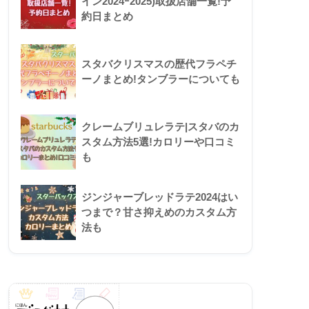
イン2024ｰ2025)取扱店舗一覧!予
約日まとめ
スタバクリスマスの歴代フラペチ
ーノまとめ!タンブラーについても
クレームブリュレラテ|スタバのカ
スタム方法5選!カロリーや口コミ
も
ジンジャーブレッドラテ2024はい
つまで？甘さ抑えめのカスタム方
法も