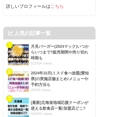
詳しいプロフィールは
こちら
人気の記事一覧
1
月見バーガー(2024マック)いつか
らいつまで?販売期間や売り切れ
時期も
322924 views
2
2024年10月|ミスド食べ放題[愛知
県]の実施店舗まとめ!メニューや
予約方法も
143133 views
3
[最新]北海道地域応援クーポンが
使える飲食店一覧!加盟店どこ?
129995 views