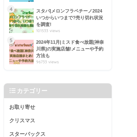
4
スタバ|メロンフラペチーノ2024
いつからいつまで?売り切れ状況
を調査!
101533 views
5
2024年11月|ミスド食べ放題[神奈
川県]の実施店舗!メニューや予約
方法も
96733 views
カテゴリー
お取り寄せ
クリスマス
スターバックス