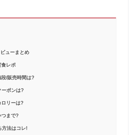
レビューまとめ
実食レポ
値段/販売時間は?
クーポンは?
カロリーは?
いつまで?
る方法はコレ!