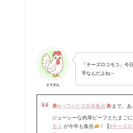
「チーズロコモコ」今
手なんだよね～
とりさん
#ハワイだヨ全員集合
まで、あ
ジューシーな肉厚ビーフとたまご
モコ
が今年も集合
！【
#チーズ