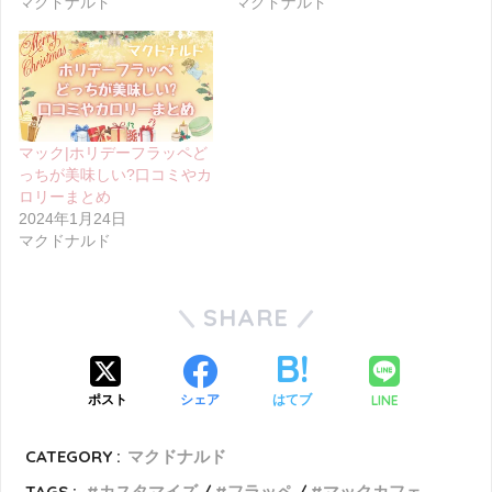
マクドナルド
マクドナルド
マック|ホリデーフラッペど
っちが美味しい?口コミやカ
ロリーまとめ
2024年1月24日
マクドナルド
SHARE
LINE
ポスト
シェア
はてブ
CATEGORY :
マクドナルド
TAGS :
カスタマイズ
フラッペ
マックカフェ