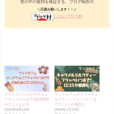
世の中の疑問を検証する、ブログ制作の
＼応援お願いします！！／
にほんブログ村
マックカフェ|オレオチョコ
マックカフェ|キャラメルミ
フラッペいつまで?販売期間
ルクティーフラッペいつま
や口コミまとめ
で?口コミや感想も
2024年4月14日
2024年1月16日