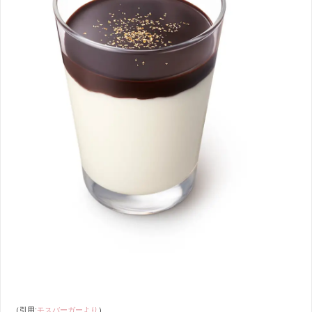
（引用:
モスバーガーより
）