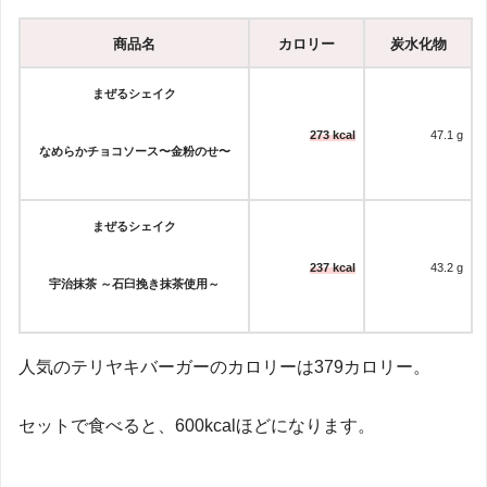
商品名
カロリー
炭水化物
まぜるシェイク
273 kcal
47.1
g
なめらかチョコソース〜金粉のせ〜
まぜるシェイク
237 kcal
43.2
g
宇治抹茶 ～石臼挽き抹茶使用～
人気のテリヤキバーガーのカロリーは379カロリー。
セットで食べると、600kcalほどになります。