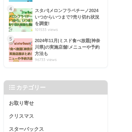
4
スタバ|メロンフラペチーノ2024
いつからいつまで?売り切れ状況
を調査!
101533 views
5
2024年11月|ミスド食べ放題[神奈
川県]の実施店舗!メニューや予約
方法も
96733 views
カテゴリー
お取り寄せ
クリスマス
スターバックス