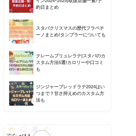
イン2024ｰ2025)取扱店舗一覧!予
約日まとめ
スタバクリスマスの歴代フラペチ
ーノまとめ!タンブラーについても
クレームブリュレラテ|スタバのカ
スタム方法5選!カロリーや口コミ
も
ジンジャーブレッドラテ2024はい
つまで？甘さ抑えめのカスタム方
法も