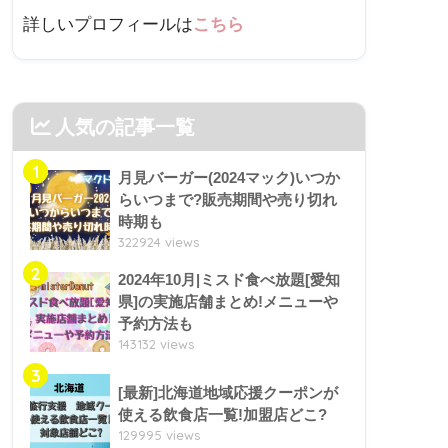
詳しいプロフィールは
こちら
人気の記事一覧
1
月見バーガー(2024マック)いつか
らいつまで?販売期間や売り切れ
時期も
322924 views
2
2024年10月|ミスド食べ放題[愛知
県]の実施店舗まとめ!メニューや
予約方法も
143132 views
3
[最新]北海道地域応援クーポンが
使える飲食店一覧!加盟店どこ?
129995 views