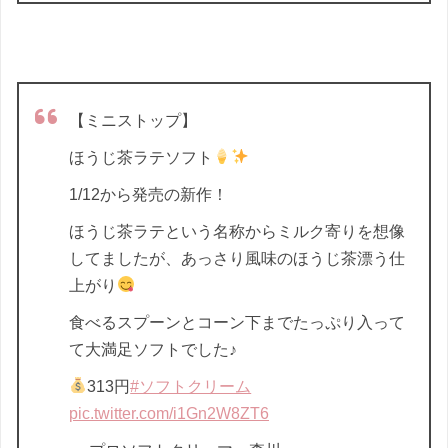
【ミニストップ】
ほうじ茶ラテソフト
1/12から発売の新作！
ほうじ茶ラテという名称からミルク寄りを想像
してましたが、あっさり風味のほうじ茶漂う仕
上がり
食べるスプーンとコーン下までたっぷり入って
て大満足ソフトでした♪
313円
#ソフトクリーム
pic.twitter.com/i1Gn2W8ZT6