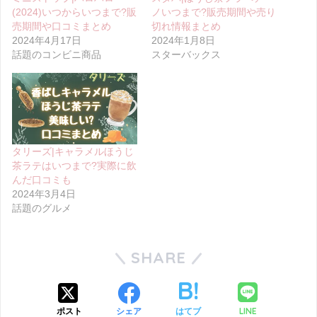
(2024)いつからいつまで?販
ノいつまで?販売期間や売り
売期間や口コミまとめ
切れ情報まとめ
2024年4月17日
2024年1月8日
話題のコンビニ商品
スターバックス
タリーズ|キャラメルほうじ
茶ラテはいつまで?実際に飲
んだ口コミも
2024年3月4日
話題のグルメ
SHARE
LINE
ポスト
シェア
はてブ