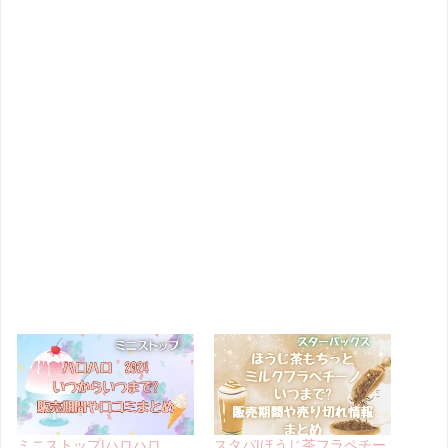
ミニストップ|ハロハロ
スタバ|ほうじ茶フラペチー