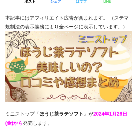
LINE
ポスト
シェア
はてブ
本記事にはアフィリエイト広告が含まれます。 （ステマ
規制法の表示義務により全ページに表示しています。）
ミニストップ『
ほうじ茶ラテソフト
』が
2024年1月26日
(金)から
発売します。