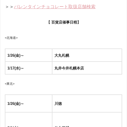
＞＞
バレンタインチョコレート取扱店舗検索
【 百貨店催事日程】
<北海道>
1/26(金)～
大丸札幌
1/17(水)～
丸井今井札幌本店
<東北>
1/26(金)～
川徳