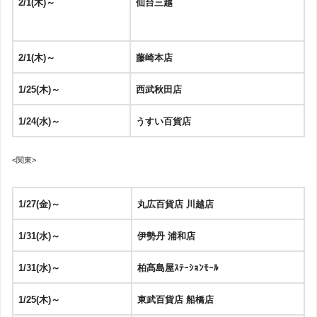
2/1(木)～
仙台三越
2/1(木)～
藤崎本店
1/25(木)～
西武秋田店
1/24(水)～
うすい百貨店
<関東>
1/27(金)～
丸広百貨店 川越店
1/31(水)～
伊勢丹 浦和店
1/31(水)～
柏髙島屋ｽﾃｰｼｮﾝﾓｰﾙ
1/25(木)～
東武百貨店 船橋店