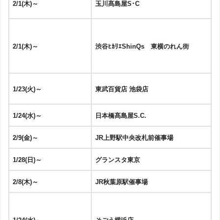
2/1(木)～
玉川髙島屋S･C
2/1(木)～
渋谷ﾋｶﾘｴShinQs
東横のれん街
1/23(火)～
東武百貨店 池袋店
1/24(水)～
日本橋髙島屋S.C.
2/9(金)～
JR上野駅中央改札前催事場
1/28(日)～
グランスタ東京
2/8(木)～
JR秋葉原駅催事場