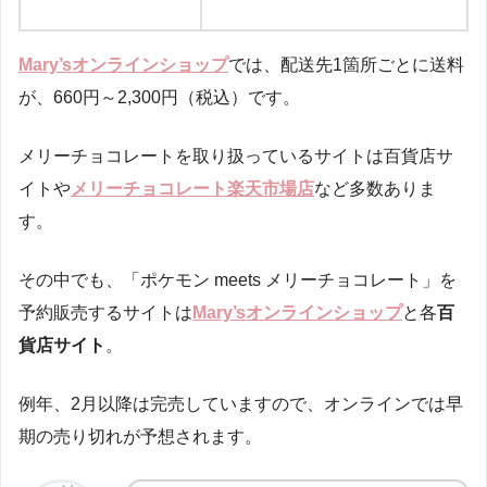
Mary’sオンラインショップ
では、配送先1箇所ごとに送料
楽天市場
2023年12月1日(木)～
が、660円～2,300円（税込）です。
メリーチョコレートを取り扱っているサイトは百貨店サ
イトや
メリーチョコレート楽天市場店
など多数ありま
す。
その中でも、「ポケモン meets メリーチョコレート」を
予約販売するサイトは
Mary’sオンラインショップ
と各
百
貨店サイト
。
例年、2月以降は完売していますので、オンラインでは早
期の売り切れが予想されます。