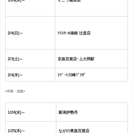
1/24(水)～
そごう横浜店
2/4(日)～
ﾃﾗｽﾓｰﾙ湘南 辻堂店
2/3(土)～
京急百貨店･上大岡駅
2/4(木)～
ﾗｿﾞｰﾅ川崎ﾌﾟﾗｻﾞ
<中部・北陸>
1/24(水)～
新潟伊勢丹
1/25(木)～
ながの東急百貨店