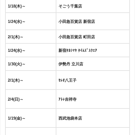
1/18(木)～
そごう千葉店
1/24(水)～
小田急百貨店 新宿店
2/1(木)～
小田急百貨店 町田店
1/24(水)～
新宿ﾀｶｼﾏﾔ ﾀｲﾑｽﾞｽｸｴｱ
1/30(火)～
伊勢丹 立川店
2/1(木)～
ｾﾚｵ八王子
2/4(日)～
ｱﾄﾚ吉祥寺
1/19(金)～
西武池袋本店