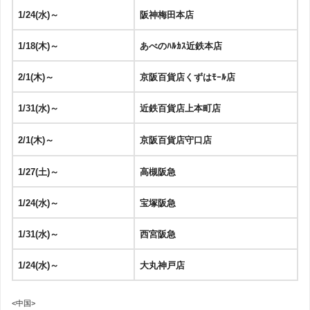
1/24(水)～
阪神梅田本店
1/18(木)～
あべのﾊﾙｶｽ近鉄本店
2/1(木)～
京阪百貨店くずはﾓｰﾙ店
1/31(水)～
近鉄百貨店上本町店
2/1(木)～
京阪百貨店守口店
1/27(土)～
高槻阪急
1/24(水)～
宝塚阪急
1/31(水)～
西宮阪急
1/24(水)～
大丸神戸店
<中国>