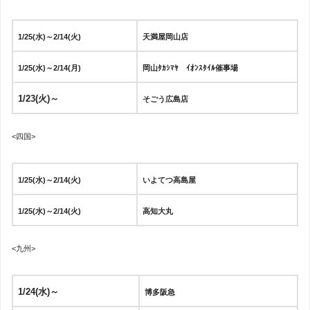
1/25(水)～2/14(火)
天満屋岡山店
1/25(水)～2/14(月)
岡山ﾀｶｼﾏﾔ ｲｵﾝｽﾀｲﾙ催事場
1/23(火)～
そごう広島店
<四国>
1/25(水)～2/14(火)
いよてつ高島屋
1/25(水)～2/14(火)
高知大丸
<九州>
1/24(水)～
博多阪急