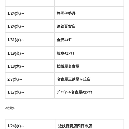
1/24(水)～
静岡伊勢丹
1/24(水)～
遠鉄百貨店
1/31(水)～
金沢ｴﾑｻﾞ
1/19(金)～
岐阜ﾀｶｼﾏﾔ
1/18(木)～
松坂屋名古屋
2/7(水)～
名古屋三越星ヶ丘店
1/17(水)～
ｼﾞｪｲｱｰﾙ名古屋ﾀｶｼﾏﾔ
<近畿>
1/24(水)～
近鉄百貨店四日市店