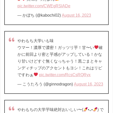
pic.twitter.com/CWEgRSlADe
— かぼち (@kabochi02)
August 16, 2023
やわもち大学いも味
ウマー！濃厚で濃密！ガッツリ芋！甘〜い
確
かに前回より密と芋感がアップしている！かな
り甘いけどすぐ無くなっちゃう！黒ごまとキャ
ンディチップのアクセントもヨシ！これはリピ
ですわぁ
pic.twitter.com/RcsCsRQRyx
— こうたろう (@ginnodragon)
August 16, 2023
やわもちの大学芋味絶対おいしい〜(
•᎑•
) で