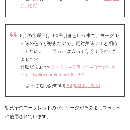
11, 2023
8月の金曜日は100円引きという事で、ヨーグル
ト味の色々が好きなので、絶対美味い！と期待
してたのに、、ラムネは入ってなくて良かった
よぉ〜泣
邪魔だよぉ〜
#ファミマ
#フラッペ
#ヨーグレッ
ト
pic.twitter.com/mbaiXdQU5K
— よっさむ (@ytttnt3)
August 11, 2023
駄菓子のヨーグレットのパッケージがそのままフラッペ
に使用されています。