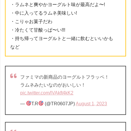
・ラムネと爽やかヨーグルト味が最高だよ〜!
・中に入ってるラムネ美味しい!
・こりゃお菓子だわ
・冷たくて甘酸っぱ〜い!!!
・持ち帰ってヨーグルトと一緒に飲むといいかも
など
ファミマの新商品のヨーグルトフラッペ！
ラムネみたいなのがおいしい！
pic.twitter.com/lVAkft4kK2
—
T.R
(@TR0607JP)
August 1, 2023