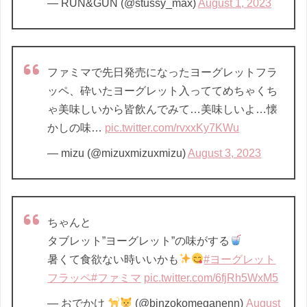
— RUN&GUN (@stussy_max)
August 1, 2023
ファミマで先日発売になったヨーグレットフラ
ッペ、砕いたヨーグレット入っててめちゃくち
ゃ美味しいから皆飲んでみて…美味しいよ…懐
かしの味…
pic.twitter.com/rvxxKy7KWu
— mizu (@mizuxmizuxmizu)
August 3, 2023
ちゃんと
タブレット”ヨーグレット”の味がする
暑くて食欲ない時いいかも
#ヨーグレット
フラッペ
#ファミマ
pic.twitter.com/6fjRh5WxM5
— おでかけ
(@binzokomeganenn)
August