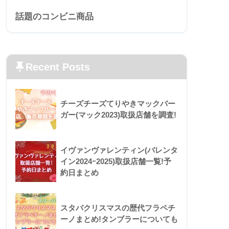
話題のコンビニ商品
Recent Posts
チーズチーズてりやきマックバー
ガー(マック2023)取扱店舗を調査!
イヴァンヴァレンティン(バレンタ
イン2024ｰ2025)取扱店舗一覧!予
約日まとめ
スタバクリスマスの歴代フラペチ
ーノまとめ!タンブラーについても