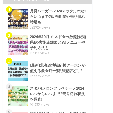
1
月見バーガー(2024マック)いつか
らいつまで?販売期間や売り切れ
時期も
322924 views
2
2024年10月|ミスド食べ放題[愛知
県]の実施店舗まとめ!メニューや
予約方法も
143134 views
3
[最新]北海道地域応援クーポンが
使える飲食店一覧!加盟店どこ?
129995 views
4
スタバ|メロンフラペチーノ2024
いつからいつまで?売り切れ状況
を調査!
101533 views
5