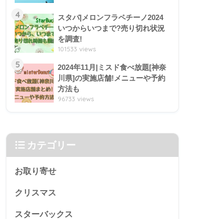
4
スタバ|メロンフラペチーノ2024
いつからいつまで?売り切れ状況
を調査!
101533 views
5
2024年11月|ミスド食べ放題[神奈
川県]の実施店舗!メニューや予約
方法も
96733 views
カテゴリー
お取り寄せ
クリスマス
スターバックス