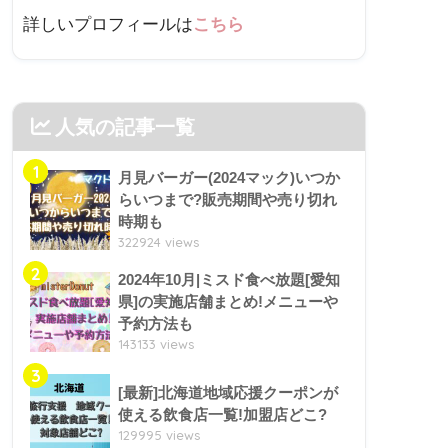
詳しいプロフィールは
こちら
人気の記事一覧
1
月見バーガー(2024マック)いつか
らいつまで?販売期間や売り切れ
時期も
322924 views
2
2024年10月|ミスド食べ放題[愛知
県]の実施店舗まとめ!メニューや
予約方法も
143133 views
3
[最新]北海道地域応援クーポンが
使える飲食店一覧!加盟店どこ?
129995 views