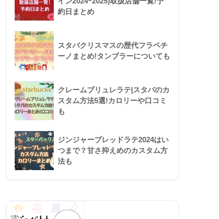
イン2024ｰ2025)取扱店舗一覧!予
約日まとめ
スタバクリスマスの歴代フラペチ
ーノまとめ!タンブラーについても
クレームブリュレラテ|スタバのカ
スタム方法5選!カロリーや口コミ
も
ジンジャーブレッドラテ2024はい
つまで？甘さ抑えめのカスタム方
法も