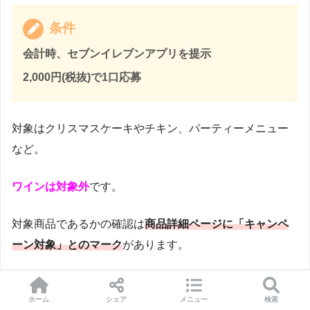
条件
会計時、セブンイレブンアプリを提示
2,000円(税抜)で1口応募
対象はクリスマスケーキやチキン、パーティーメニュー
など。
ワインは対象外
です。
対象商品であるかの確認は
商品詳細ページに「キャンペ
ーン対象」とのマーク
があります。
精算時もしくは、会計時にセブンイレブンアプリを店員
ホーム
シェア
メニュー
検索
に見せるようにして下さい。