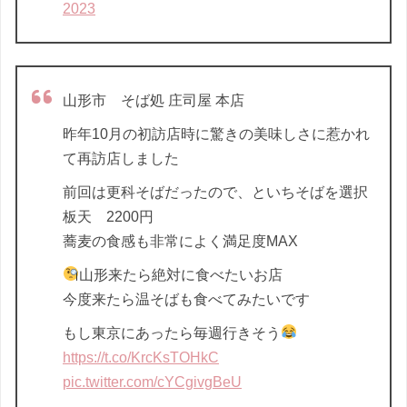
2023
山形市 そば処 庄司屋 本店
昨年10月の初訪店時に驚きの美味しさに惹かれ
て再訪店しました
前回は更科そばだったので、といちそばを選択
板天 2200円
蕎麦の食感も非常によく満足度MAX
山形来たら絶対に食べたいお店
今度来たら温そばも食べてみたいです
もし東京にあったら毎週行きそう
https://t.co/KrcKsTOHkC
pic.twitter.com/cYCgivgBeU