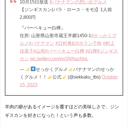
10月15日放送
#バナナマンの想い出グルメ
【ジンギスカン(バラ・ロース・モモ)】1人前
2,800円
『バーベキュー白樺』
住所: 山形県山形市蔵王半郷1450-1
#せっかくグ
ルメ
#バナナマン
#日村勇紀
#ホラン千秋
#村上
佳菜子
#山形
#バーベキュー白樺
#白樺
#ジンギス
カン
pic.twitter.com/pnSNNazNpL
—
せっかくグルメ
バナナマンのせっか
くグルメ！！
公式
(@sekkaku_tbs)
October
15, 2023
羊肉の癖があるイメージを覆すほどの美味しさで、ジン
ギスカンを好きになった！という声も多数。