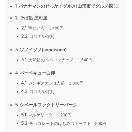
1
バナナマンのせっかくグルメ!山形市でグルメ探し!
2
そば処 庄司屋
2.1
鴨せいろ 1,480円
2.2
口コミや評判
3
ソノイソノ(sonoisono)
3.1
天然鮎のペペロンチーノ 1,540円
4
バーベキュー白樺
4.1
ジンギスカン 1人前 2,800円
4.2
口コミや評判
5
シベールファクトリーパーク
5.1
マルゲリータ 1,200円
5.2
チョコレートのはちみつトースト 800円