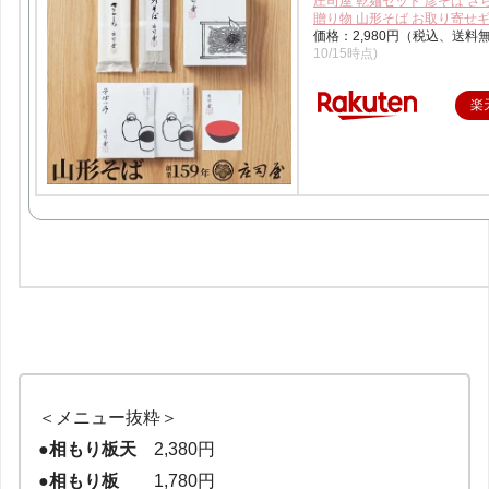
庄司屋 乾麺セット 彦そば さ
贈り物 山形そば お取り寄せ
価格：2,980円（税込、送料
10/15時点)
楽
＜メニュー抜粋＞
●相もり板天
2,380円
●相もり板
1,780円