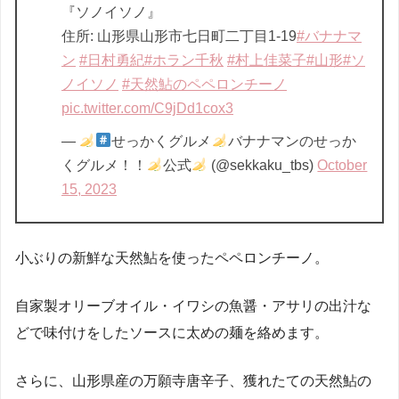
『ソノイソノ』
住所: 山形県山形市七日町二丁目1-19
#バナナマ
ン
#日村勇紀
#ホラン千秋
#村上佳菜子
#山形
#ソ
ノイソノ
#天然鮎のペペロンチーノ
pic.twitter.com/C9jDd1cox3
—
せっかくグルメ
バナナマンのせっか
くグルメ！！
公式
(@sekkaku_tbs)
October
15, 2023
小ぶりの新鮮な天然鮎を使ったペペロンチーノ。
自家製オリーブオイル・イワシの魚醤・アサリの出汁な
どで味付けをしたソースに太めの麺を絡めます。
さらに、山形県産の万願寺唐辛子、獲れたての天然鮎の