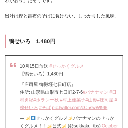
わかおり」だそうです。
出汁は鰹と昆布のそばに負けない、しっかりした風味。
鴨せいろ 1,480円
10月15日放送
#せっかくグルメ
【鴨せいろ】1,480円
『庄司屋 御殿堰七日町店』
住所: 山形県山形市七日町2-7-6
#バナナマン
#日
村勇紀
#ホラン千秋
#村上佳菜子
#山形
#庄司屋
#
鴨せいろ
#そば
pic.twitter.com/cC5swWf9I8
—
せっかくグルメ
バナナマンのせっか
くグルメ！！
公式
(@sekkaku_tbs)
October