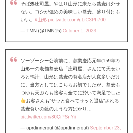
そば処庄司屋。やはり山形に来たら蕎麦は外せ
ない。コシが強めの美味しい蕎麦。盛り付けも
いい。
#山形
pic.twitter.com/gLiC3Ph700
— TMN (@TMN15)
October 1, 2023
ソーゾーシー公演前に、創業慶応元年(159年?)
山形一の老舗蕎麦店「庄司屋」さんにて天せい
ろと鴨汁。山形は蕎麦の有名店が大変多いだけ
に、当方としてはこちらお初でしたが、蕎麦も
つゆも天ぷらも接客も全てに於いて満足でした
お客さんも“サッと食べてサッと退店“される
蕎麦食いの鏡のような方ばかり…
pic.twitter.com/80QiPSnYii
— oprdinnerout (@oprdinnerout)
September 23,