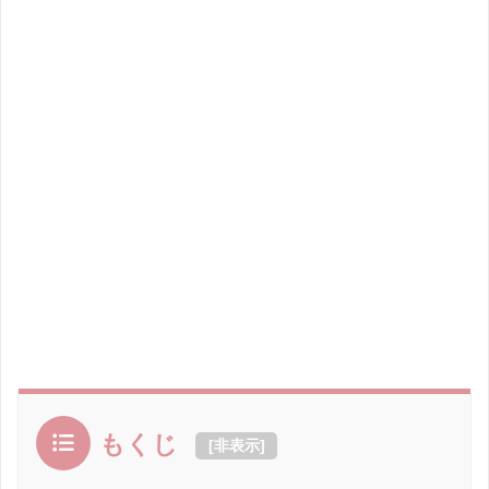
もくじ
[
非表示
]