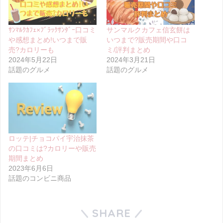
ｻﾝﾏﾙｸｶﾌｪ×ﾌﾞﾗｯｸｻﾝﾀﾞｰ口コミ
サンマルクカフェ信玄餅は
や感想まとめ!いつまで販
いつまで?販売期間や口コ
売?カロリーも
ミ/評判まとめ
2024年5月22日
2024年3月21日
話題のグルメ
話題のグルメ
ロッテ|チョコパイ宇治抹茶
の口コミは?カロリーや販売
期間まとめ
2023年6月6日
話題のコンビニ商品
SHARE