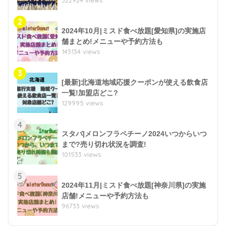
2
2024年10月|ミスド食べ放題[愛知県]の実施店
舗まとめ!メニューや予約方法も
143134 views
3
[最新]北海道地域応援クーポンが使える飲食店
一覧!加盟店どこ?
129995 views
4
スタバ|メロンフラペチーノ2024いつからいつ
まで?売り切れ状況を調査!
101533 views
5
2024年11月|ミスド食べ放題[神奈川県]の実施
店舗!メニューや予約方法も
96733 views