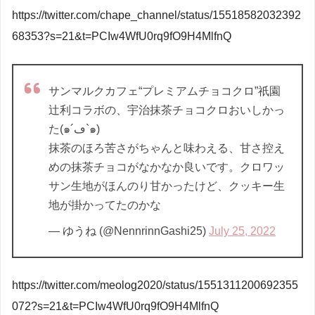
https://twitter.com/chape_channel/status/15518582032392
68353?s=21&t=PCIw4WfU0rq9fO9H4MlfnQ
サンマルクカフェ“プレミアムチョコクロ”祇園
辻利コラボの、宇治抹茶チョコクロおいしかっ
た(๑´ڡ`๑)
抹茶のほろ苦さがちゃんと味わえる、甘さ控え
めの抹茶チョコがなかなか良いです。クロワッ
サン生地がほんのり甘かったけど、クッキー生
地が掛かってたのかな
— ゆうね (@NennrinnGashi25)
July 25, 2022
https://twitter.com/meolog2020/status/1551311200692355
072?s=21&t=PCIw4WfU0rq9fO9H4MlfnQ