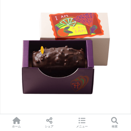
https://www.pierreherme.co.jp/
より
ホーム
シェア
メニュー
検索