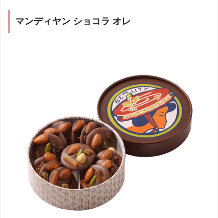
・アンフィニマン ピ
（ガナッシュショコラオレ）
マンディヤン ショコラ オレ
（ピスタチオ風味）
6種10個
7種10個