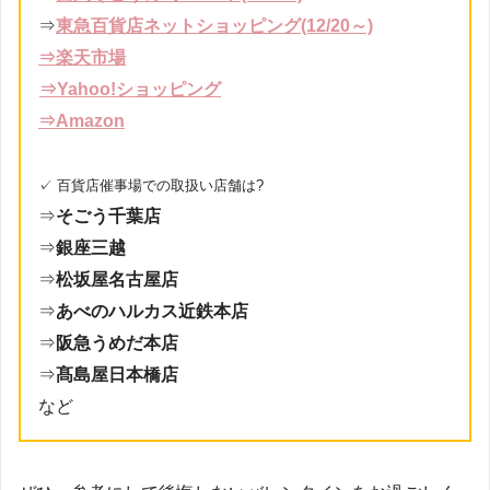
⇒
東急百貨店ネットショッピング(12/20～)
⇒楽天市場
⇒Yahoo!ショッピング
⇒Amazon
✓ 百貨店催事場での取扱い店舗は?
⇒
そごう千葉店
⇒
銀座三越
⇒
松坂屋名古屋店
⇒
あべのハルカス近鉄本店
⇒
阪急うめだ本店
⇒
髙島屋日本橋店
など