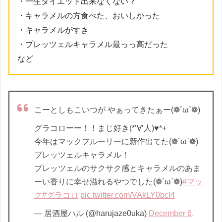
・一生ダイエット出来なくない？
・
キャラメル
の方食べた、おいしかった
・
キャラメル
がすき
・
プレッツェル
キャラメル
最っっ高だった
など
こーとしもこいつが やぁってきたぁー(❁´ω`❁)
グラコローー！！まじ好き(*’∀’人)♥*+
今年はマックフルーリーに新作出てた(❁´ω`❁)
プレッツェルキャラメル！
プレッツェルのサクサク感とキャラメルのあま
ーい香りに幸せ溢れるやつでした(❁´ω`❁)
#マッ
ク
#グラコロ
pic.twitter.com/VAkLY0bcI4
— 居酒屋ハル (@harujaze0uka)
December 6,