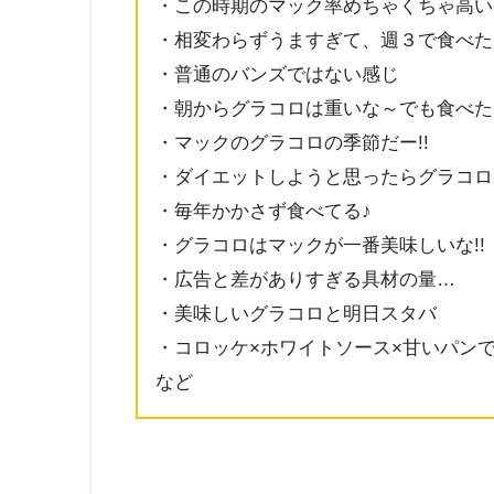
・この時期のマック率めちゃくちゃ高い
・相変わらずうますぎて、週３で食べた
・普通のバンズではない感じ
・
朝から
グラコロ
は重いな～でも食べた
・マックのグラコロの季節だー!!
・ダイエットしようと思ったらグラコロ
・毎年かかさず食べてる♪
・グラコロはマックが一番美味しいな!!
・広告と差がありすぎる具材の量…
・
美味しい
グラコロ
と明日スタバ
・
コロッケ×ホワイトソース×甘いパン
など