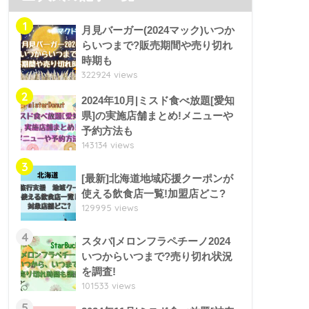
1
月見バーガー(2024マック)いつか
らいつまで?販売期間や売り切れ
時期も
322924 views
2
2024年10月|ミスド食べ放題[愛知
県]の実施店舗まとめ!メニューや
予約方法も
143134 views
3
[最新]北海道地域応援クーポンが
使える飲食店一覧!加盟店どこ?
129995 views
4
スタバ|メロンフラペチーノ2024
いつからいつまで?売り切れ状況
を調査!
101533 views
5