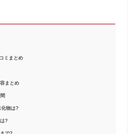
口コミまとめ
内容まとめ
時間
水化物は?
は?
まで?