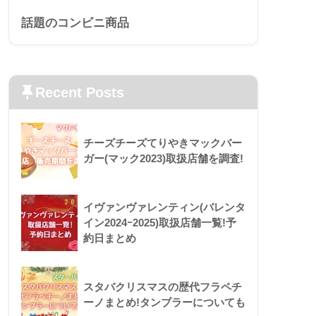
話題のコンビニ商品
Recent Posts
チーズチーズてりやきマックバー
ガー(マック2023)取扱店舗を調査!
イヴァンヴァレンティン(バレンタ
イン2024ｰ2025)取扱店舗一覧!予
約日まとめ
スタバクリスマスの歴代フラペチ
ーノまとめ!タンブラーについても