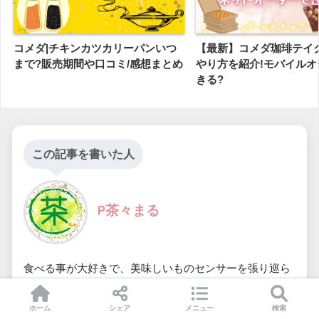
コメダ|チキンカツカリーパンいつ
【最新】コメダ珈琲テイ
まで?販売期間や口コミ/感想まとめ
やり方を紹介!モバイルオ
きる?
この記事を書いた人
P茶々まる
食べる事が大好きで、美味しいものセンサーを張り巡ら
せ、新商品や話題の商品の情報を自身の体験を通して発
信していきます。 少しでも皆さんの参考になれるような
ホーム
シェア
メニュー
検索