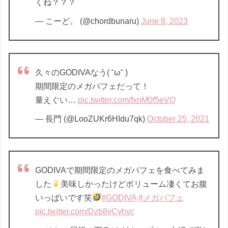
くね？？？
— こーど。 (@chordbunaru)
June 8, 2023
久々のGODIVAなう( ˘ω˘ )
期間限定のメガパフェだって！
量えぐい…
pic.twitter.com/fxnM0f5eVQ
— 長門 (@LooZUKr6HIdu7qk)
October 25, 2021
GODIVAで期間限定のメガパフェを食べてみま
した
美味しかったけどボリューム凄くてお腹
いっぱいです笑
#GODIVA
#メガパフェ
pic.twitter.com/Dzb8yCvhvc