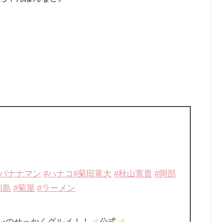
#バナナマン
#ハナコ
#菊田竜大
#秋山寛貴
#岡部
和島
#菊屋
#ラーメン
ンのせっかくグルメ！！
公式