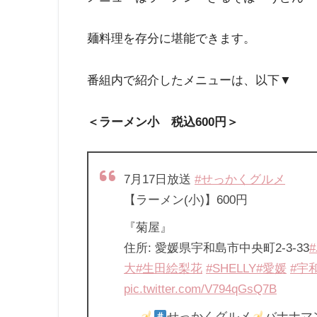
麺料理を存分に堪能できます。
番組内で紹介したメニューは、以下▼
＜ラーメン小 税込600円＞
7月17日放送
#せっかくグルメ
【ラーメン(小)】600円
『菊屋』
住所: 愛媛県宇和島市中央町2-3-33
大
#生田絵梨花
#SHELLY
#愛媛
#宇
pic.twitter.com/V794qGsQ7B
—
せっかくグルメ
バナナマ