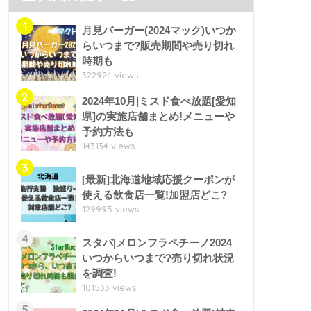
1
月見バーガー(2024マック)いつか
らいつまで?販売期間や売り切れ
時期も
322924 views
2
2024年10月|ミスド食べ放題[愛知
県]の実施店舗まとめ!メニューや
予約方法も
143134 views
3
[最新]北海道地域応援クーポンが
使える飲食店一覧!加盟店どこ?
129995 views
4
スタバ|メロンフラペチーノ2024
いつからいつまで?売り切れ状況
を調査!
101533 views
5