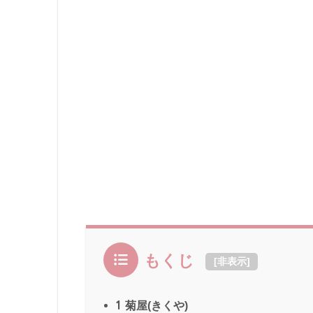
もくじ
[
非表示
]
1
菊屋(きくや)