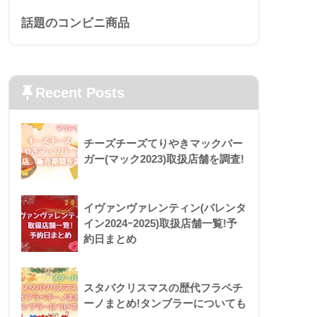
話題のコンビニ商品
Recent Posts
チーズチーズてりやきマックバー
ガー(マック2023)取扱店舗を調査!
イヴァンヴァレンティン(バレンタ
イン2024ｰ2025)取扱店舗一覧!予
約日まとめ
スタバクリスマスの歴代フラペチ
ーノまとめ!タンブラーについても