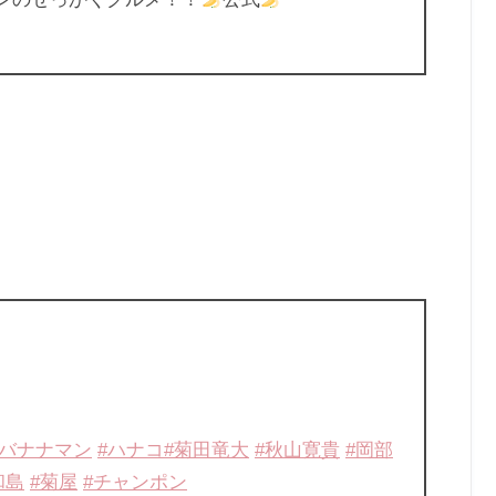
#バナナマン
#ハナコ
#菊田竜大
#秋山寛貴
#岡部
和島
#菊屋
#チャンポン