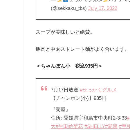
(@sekkaku_tbs)
July 17, 2022
スープが美味しいと絶賛。
豚肉と中太ストレート麺がよく合います。
＜ちゃんぽん小 税込935円＞
7月17日放送
#せっかくグルメ
【チャンポン(小)】935円
『菊屋』
住所: 愛媛県宇和島市中央町2-3-33
大
#生田絵梨花
#SHELLY
#愛媛
#宇