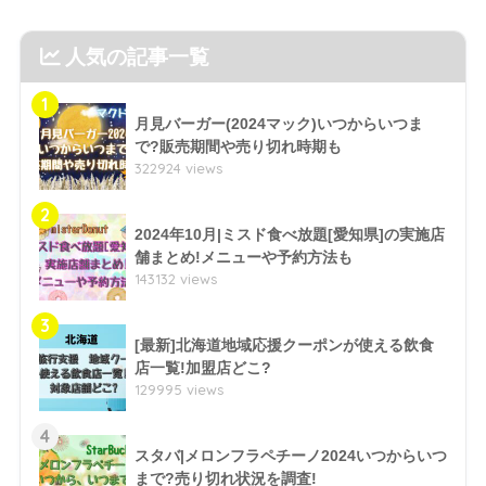
人気の記事一覧
1
月見バーガー(2024マック)いつからいつま
で?販売期間や売り切れ時期も
322924 views
2
2024年10月|ミスド食べ放題[愛知県]の実施店
舗まとめ!メニューや予約方法も
143132 views
3
[最新]北海道地域応援クーポンが使える飲食
店一覧!加盟店どこ?
129995 views
4
スタバ|メロンフラペチーノ2024いつからいつ
まで?売り切れ状況を調査!