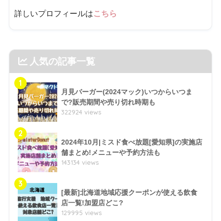
詳しいプロフィールは
こちら
人気の記事一覧
1
月見バーガー(2024マック)いつからいつま
で?販売期間や売り切れ時期も
322924 views
2
2024年10月|ミスド食べ放題[愛知県]の実施店
舗まとめ!メニューや予約方法も
143134 views
3
[最新]北海道地域応援クーポンが使える飲食
店一覧!加盟店どこ?
129995 views