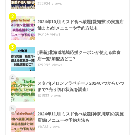
322924 views
2
2024年10月|ミスド食べ放題[愛知県]の実施店
舗まとめ!メニューや予約方法も
143134 views
3
[最新]北海道地域応援クーポンが使える飲食
店一覧!加盟店どこ?
129995 views
4
スタバ|メロンフラペチーノ2024いつからいつ
まで?売り切れ状況を調査!
101533 views
5
2024年11月|ミスド食べ放題[神奈川県]の実施
店舗!メニューや予約方法も
96733 views