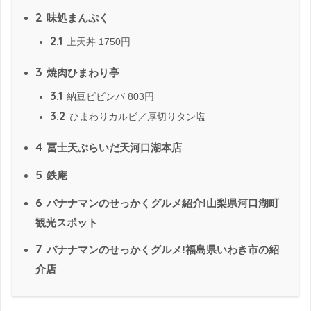
2
味処まんぷく
2.1
上天丼 1750円
3
焼肉ひまわり亭
3.1
納豆ビビンバ 803円
3.2
ひまわりカルビ／厚切りタン塩
4
冨士天ぷらいだ天河口湖本店
5
鉄庵
6
バナナマンのせっかくグルメ紹介!山梨県河口湖町
観光スポット
7
バナナマンのせっかくグルメ!福島県いわき市の紹
介店