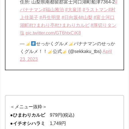
住所: 山梨県南都留郡富士河口湖町船津7364-2
#
バナナマン
#福山雅治
#大泉洋
#ラストマン
#村
上佳菜子
#丹生明里
#日向坂4
#山梨
#富士河口
湖町
#ひまわり亭
#ひまわりカルビ
#厚切りタン
塩
pic.twitter.com/GT6htxCiK8
—
せっかくグルメ
バナナマンのせっか
くグルメ！！
公式
(@sekkaku_tbs)
April
23, 2023
＜メニュー抜粋＞
●
ひまわりカルビ
979円(税込)
●
イチオシハラミ
1,749円