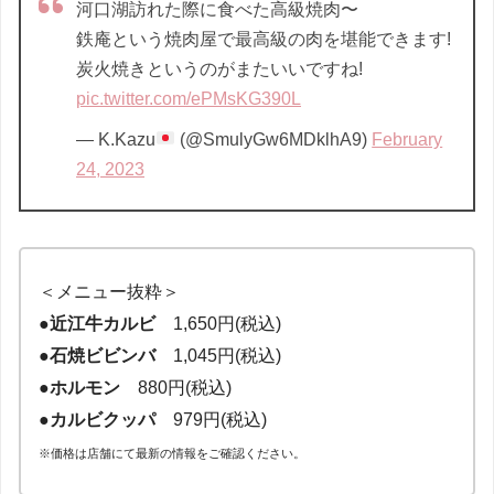
河口湖訪れた際に食べた高級焼肉〜
鉄庵という焼肉屋で最高級の肉を堪能できます!
炭火焼きというのがまたいいですね!
pic.twitter.com/ePMsKG390L
— K.Kazu
(@SmulyGw6MDklhA9)
February
24, 2023
＜メニュー抜粋＞
●
近江牛カルビ
1,650円(税込)
●
石焼ビビンバ
1,045円(税込)
●
ホルモン
880円(税込)
●
カルビクッパ
979円(税込)
※価格は店舗にて最新の情報をご確認ください。