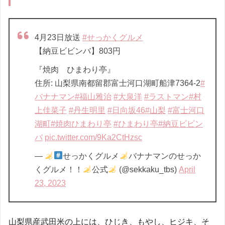
4月23日放送
#せっかくグルメ
【納豆ビビンバ】803円
『焼肉 ひまわり亭』
住所: 山梨県南都留郡富士河口湖町船津7364-2
#
バナナマン
#福山雅治
#大泉洋
#ラストマン
#村
上佳菜子
#丹生明里
#日向坂46
#山梨
#富士河口
湖町
#焼肉ひまわり亭
#ひまわり亭
#納豆ビビン
バ
pic.twitter.com/9Ka2CtHzsc
—
せっかくグルメ
バナナマンのせっか
くグルメ！！
公式
(@sekkaku_tbs)
April
23, 2023
山梨県産武田米の上には、ひじき、もやし、ヒジキ、そ