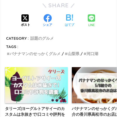
SHARE
LINE
ポスト
シェア
はてブ
CATEGORY :
話題のグルメ
TAGS :
バナナマンのせっかくグルメ
山梨県
河口湖
タリーズ|ヨーグルトアサイーのカ
バナナマンのせっかくグルメ
スタムは氷抜きで!口コミや評判を
介の香川県高松市のお店は