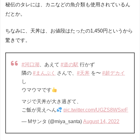
秘伝のタレには、カニなどの魚介類も使用されているん
だとか。
ちなみに、天丼は、お値段はたったの1,450円というから
驚きです。
#河口湖
、あえて
#道の駅
行かず
隣の
#まんぷく
さんで、
#天丼
を〜
#超デカイ
し
ウマウマです
マジで天丼が大き過ぎて、
ご飯が見えへん
pic.twitter.com/UGZS8WSxrF
— Mサンタ (@miya_santa)
August 14, 2022