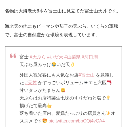
名物は大海老天6本を富士山に見立てた冨士山天丼です。
海老天の他にもピーマンや茄子の天ぷら、いくらの軍艦
で、富士の自然豊かな環境を表現しています。
富士
#天ぷら
#いだ天
#山梨県
#河口湖
天ぷら屋みっけ
いだ天
外国人観光客にも人気なお店
#富士山
を意識し
た
#天丼
がすっごいボリューム
エビ六匹
甘いタレがたまらん
天ぷらはお店特製生七味のすりだねと塩で
揚げたて最高
落ち着いた店内、愛嬌たっぷりの店員さん
オ
ススメです
pic.twitter.com/bpOQj4vQA4