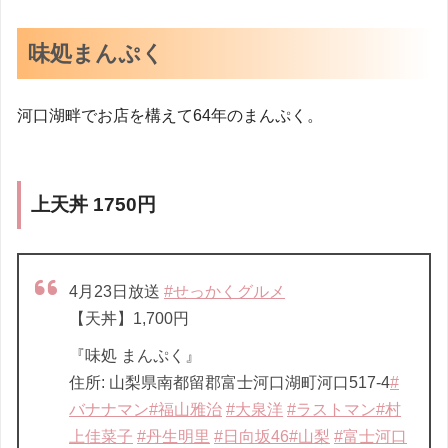
味処まんぷく
河口湖畔でお店を構えて64年のまんぷく。
上天丼 1750円
4月23日放送
#せっかくグルメ
【天丼】1,700円
『味処 まんぷく』
住所: 山梨県南都留郡富士河口湖町河口517-4
#
バナナマン
#福山雅治
#大泉洋
#ラストマン
#村
上佳菜子
#丹生明里
#日向坂46
#山梨
#富士河口