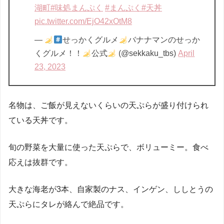
湖町
#味処まんぷく
#まんぷく
#天丼
pic.twitter.com/EjO42xOtM8
—
せっかくグルメ
バナナマンのせっか
くグルメ！！
公式
(@sekkaku_tbs)
April
23, 2023
名物は、ご飯が見えないくらいの天ぷらが盛り付けられ
ている天丼です。
旬の野菜を大量に使った天ぷらで、ボリューミー。食べ
応えは抜群です。
大きな海老が3本、自家製のナス、インゲン、ししとうの
天ぷらにタレが絡んで絶品です。