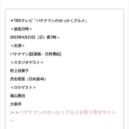
▼TBSテレビ「バナナマンのせっかくグルメ」
＜放送日時＞
2023年4月23日（日）夜7時～
＜出演＞
バナナマン(設楽統・日村勇紀)
＜スタジオゲスト＞
村上佳菜子
丹生明里（日向坂46）
＜ロケゲスト＞
福山雅治
大泉洋
＞＞
バナナマンのせっかくグルメお取り寄せサイト
へ