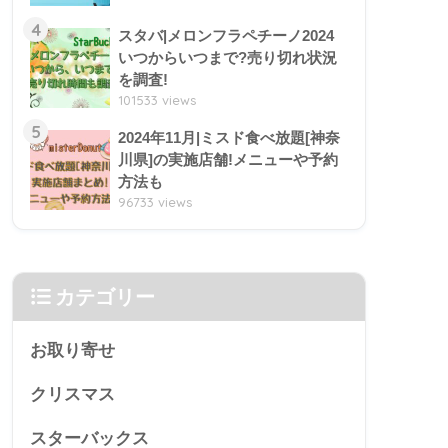
4
スタバ|メロンフラペチーノ2024
いつからいつまで?売り切れ状況
を調査!
101533 views
5
2024年11月|ミスド食べ放題[神奈
川県]の実施店舗!メニューや予約
方法も
96733 views
カテゴリー
お取り寄せ
クリスマス
スターバックス