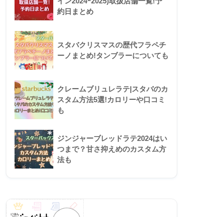
イン2024ｰ2025)取扱店舗一覧!予
約日まとめ
スタバクリスマスの歴代フラペチ
ーノまとめ!タンブラーについても
クレームブリュレラテ|スタバのカ
スタム方法5選!カロリーや口コミ
も
ジンジャーブレッドラテ2024はい
つまで？甘さ抑えめのカスタム方
法も