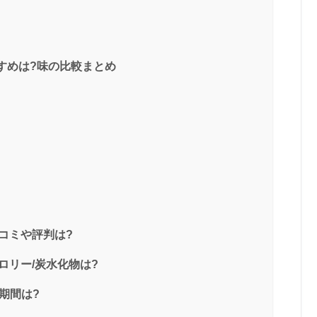
)おすすめは?味の比較まとめ
)の口コミや評判は?
)のカロリー/炭水化物は?
販売期間は?