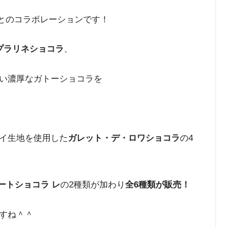
」とのコラボレーションです！
プラリネショコラ
、
い濃厚なガトーショコラを
イ生地を使用した
ガレット・デ・ロワショコラ
の4
ートショコラ レ
の2種類が加わり
全6種類が販売！
すね＾＾