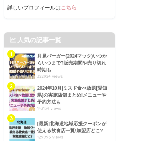
詳しいプロフィールは
こちら
人気の記事一覧
1
月見バーガー(2024マック)いつか
らいつまで?販売期間や売り切れ
時期も
322924 views
2
2024年10月|ミスド食べ放題[愛知
県]の実施店舗まとめ!メニューや
予約方法も
143134 views
3
[最新]北海道地域応援クーポンが
使える飲食店一覧!加盟店どこ?
129995 views