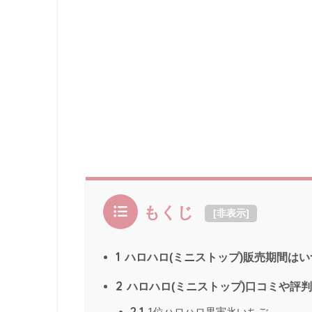
もくじ
[
非表示
]
1
ハロハロ(ミニストップ)販売期間はい
2
ハロハロ(ミニストップ)口コミや評
2.1
1位ハロハロ果実氷いちご