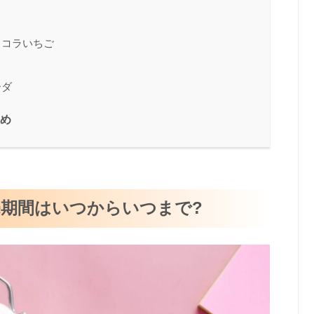
ョコラいちご
ーダ
とめ
売期間はいつからいつまで?