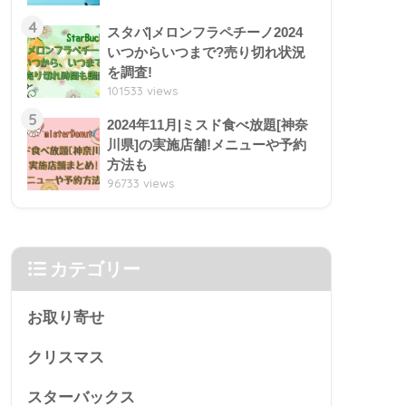
4
スタバ|メロンフラペチーノ2024
いつからいつまで?売り切れ状況
を調査!
101533 views
5
2024年11月|ミスド食べ放題[神奈
川県]の実施店舗!メニューや予約
方法も
96733 views
カテゴリー
お取り寄せ
クリスマス
スターバックス