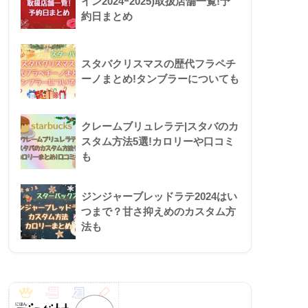
イン2024ｰ2025)取扱店舗一覧!予
約日まとめ
スタバクリスマスの歴代フラペチ
ーノまとめ!タンブラーについても
クレームブリュレラテ|スタバのカ
スタム方法5選!カロリーや口コミ
も
ジンジャーブレッドラテ2024はい
つまで？甘さ抑えめのカスタム方
法も