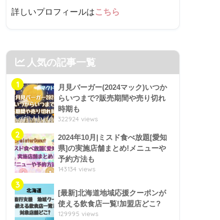
詳しいプロフィールは
こちら
人気の記事一覧
1
月見バーガー(2024マック)いつか
らいつまで?販売期間や売り切れ
時期も
322924 views
2
2024年10月|ミスド食べ放題[愛知
県]の実施店舗まとめ!メニューや
予約方法も
143134 views
3
[最新]北海道地域応援クーポンが
使える飲食店一覧!加盟店どこ?
129995 views