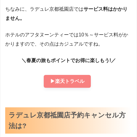
ちなみに、ラデュレ京都祗園店では
サービス料はかかり
ません。
ホテルのアフタヌーンティーでは10％～サービス料がか
かりますので、その点はカジュアルですね。
＼春夏の旅もポイントでお得に楽しもう!／
▶楽天トラベル
ラデュレ京都祗園店予約キャンセル方
法は?