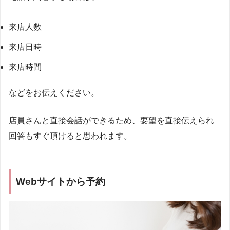
来店人数
来店日時
来店時間
などをお伝えください。
店員さんと直接会話ができるため、要望を直接伝えられ
回答もすぐ頂けると思われます。
Webサイトから予約