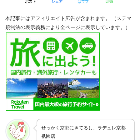
LINE
ポスト
シェア
はてブ
本記事にはアフィリエイト広告が含まれます。 （ステマ
規制法の表示義務により全ページに表示しています。）
せっかく京都にきてるし、ラデュレ京都
祇園店