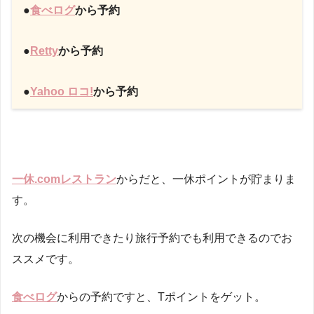
●
食べログ
から予約
●
Retty
から予約
●
Yahoo ロコ!
から予約
一休.comレストラン
からだと、一休ポイントが貯まりま
す。
次の機会に利用できたり旅行予約でも利用できるのでお
ススメです。
食べログ
からの予約ですと、Tポイントをゲット。