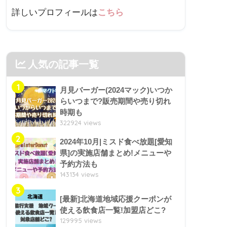
詳しいプロフィールは
こちら
人気の記事一覧
1
月見バーガー(2024マック)いつか
らいつまで?販売期間や売り切れ
時期も
322924 views
2
2024年10月|ミスド食べ放題[愛知
県]の実施店舗まとめ!メニューや
予約方法も
143134 views
3
[最新]北海道地域応援クーポンが
使える飲食店一覧!加盟店どこ?
129995 views