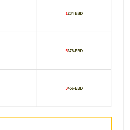
1
234-EBD
5
678-EBD
3
456-EBD