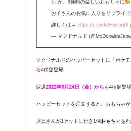
ル
が、8種類の楽しいおもちゃに
お子さんのお気に入りをリプライで
詳しくは→
https://t.co/3dfEwqpqRi
— マクドナルド (@McDonaldsJapa
マクドナルドのハッピーセットに『ポケモ
ら
4種類登場。
翌週
2022年6月24日（金）から
も4種類登
ハッピーセットを注文すると、おもちゃが
店員さんが1セットに付き1個おもちゃを