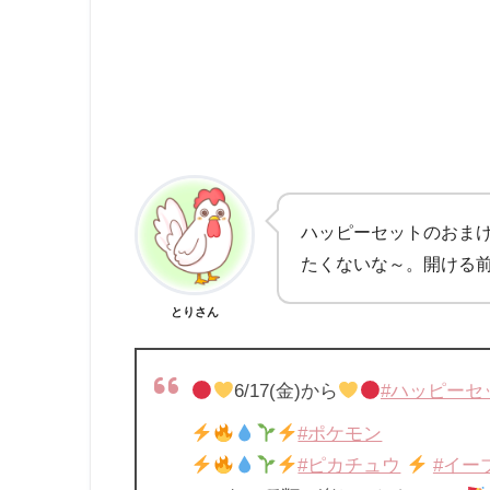
ハッピーセットのおま
たくないな～。開ける
とりさん
6/17(金)から
#ハッピーセ
#ポケモン
#ピカチュウ
#イー