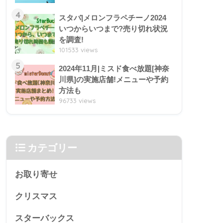
4
スタバ|メロンフラペチーノ2024
いつからいつまで?売り切れ状況
を調査!
101533 views
5
2024年11月|ミスド食べ放題[神奈
川県]の実施店舗!メニューや予約
方法も
96733 views
カテゴリー
お取り寄せ
クリスマス
スターバックス