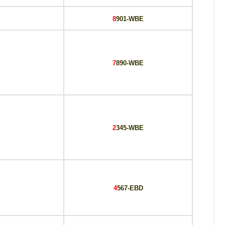
8
901-WBE
7
890-WBE
2
345-WBE
4
567-EBD