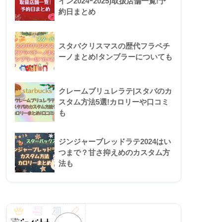
イン2024ｰ2025)取扱店舗一覧!予
約日まとめ
スタバクリスマスの歴代フラペチ
ーノまとめ!タンブラーについても
クレームブリュレラテ|スタバのカ
スタム方法5選!カロリーや口コミ
も
ジンジャーブレッドラテ2024はい
つまで？甘さ抑えめのカスタム方
法も