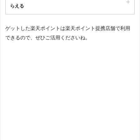
らえる
楽天リーベイツ経由でアクセス
購入すると楽天ポイントが貯まる
楽天リーベイツ
が初めての登録なら、500ポイントがもらえま
ゲットした楽天ポイントは楽天ポイント提携店舗で利用
す。
できるので、ぜひご活用くださいね。
・30日以内に3000円以上のお買い物をする
・3000円（税抜）送料別や、クーポン、ポイントの利用は別
クリックして
＼今すぐ、お買い物！／