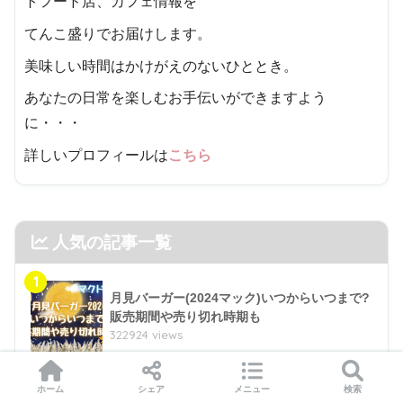
トフード店、カフェ情報を
てんこ盛りでお届けします。
美味しい時間はかけがえのないひととき。
あなたの日常を楽しむお手伝いができますよう
に・・・
詳しいプロフィールは
こちら
人気の記事一覧
1
月見バーガー(2024マック)いつからいつまで?
販売期間や売り切れ時期も
322924 views
2
2024年10月|ミスド食べ放題[愛知県]の実施店
ホーム
シェア
メニュー
検索