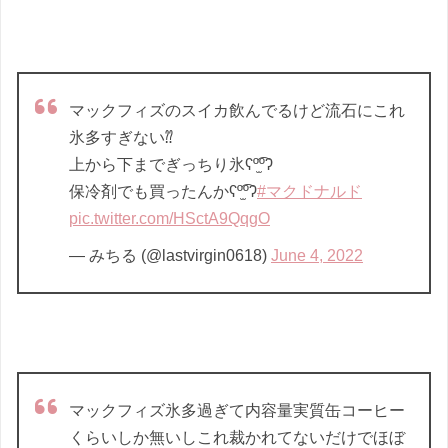
マックフィズのスイカ飲んでるけど流石にこれ
氷多すぎない⁇
上から下までぎっちり氷ʕº̫͡ºʔ
保冷剤でも買ったんかʕº̫͡ºʔ
#マクドナルド
pic.twitter.com/HSctA9QqgO
— みちる (@lastvirgin0618)
June 4, 2022
マックフィズ氷多過ぎて内容量実質缶コーヒー
くらいしか無いしこれ裁かれてないだけでほぼ