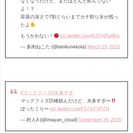
なくなったけど、まだほとんど飲んでない
よ！？
容器の深さで7割ぐらいまでカチ割り氷が残っ
たよ
もうかわない！
pic.twitter.com/4UOy95gMyL
— 多肉ねこた (@tanikunekota)
March 23, 2023
#マックフィズ
#氷多すぎ
マックフィズ巨峰頼んだけど、氷多すぎ〜
ぼったくり〜
pic.twitter.com/F57JiYVPZH
— 村人A (@imayan_cloud)
September 26, 2020