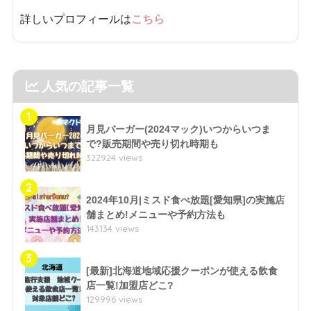
詳しいプロフィールは
こちら
人気の記事一覧
1
月見バーガー(2024マック)いつからいつま
で?販売期間や売り切れ時期も
322924 views
2
2024年10月|ミスド食べ放題[愛知県]の実施店
舗まとめ!メニューや予約方法も
143134 views
3
[最新]北海道地域応援クーポンが使える飲食
店一覧!加盟店どこ?
129996 views